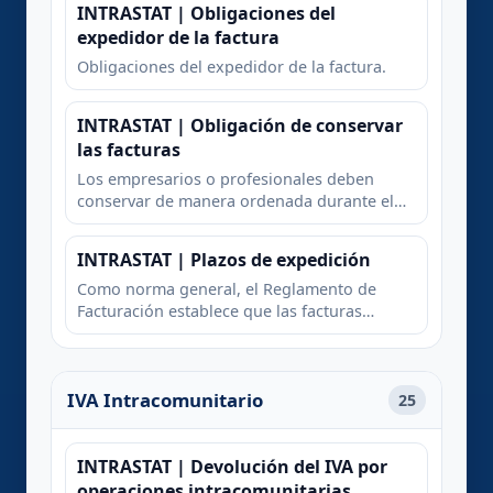
INTRASTAT | Obligaciones del
expedidor de la factura
Obligaciones del expedidor de la factura.
INTRASTAT | Obligación de conservar
las facturas
Los empresarios o profesionales deben
conservar de manera ordenada durante el
plazo de general de prescripción fiscal,
como norma general 4 años.
INTRASTAT | Plazos de expedición
Como norma general, el Reglamento de
Facturación establece que las facturas
deberán ser expedidas en el momento de
realizarse la operación. No obstante, cuando
el destinatario de la operación sea un
IVA Intracomunitario
empresario o profesional que actúe como
25
tal, las facturas deberán expedirse antes del
día 16 del mes siguiente a aquél en que se
haya producido el devengo del Impuesto
INTRASTAT | Devolución del IVA por
correspondiente a la citada operación.
operaciones intracomunitarias