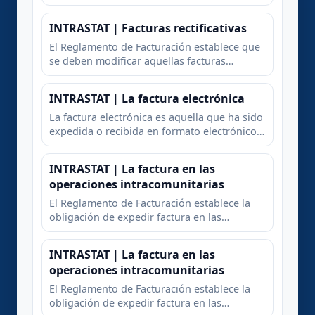
operaciones o por un tercero, aunque el
responsable último de la expedición de la
INTRASTAT | Facturas rectificativas
factura será siempre el empresario o
profesional obligado cumplimiento
El Reglamento de Facturación establece que
se deben modificar aquellas facturas
originales que no cumplan con algunos de
los requisitos formales reglamentarios
INTRASTAT | La factura electrónica
La factura electrónica es aquella que ha sido
expedida o recibida en formato electrónico
siguiendo ajustándose a lo establecido en
las normas reglamentarias. La validez de la
INTRASTAT | La factura en las
facturación electrónica queda condicionada
operaciones intracomunitarias
a que el destinatario de la misma dé su
consentimient
El Reglamento de Facturación establece la
obligación de expedir factura en las
entregas intracomunitarias de bienes. En
caso de entregas intracomunitarias de
INTRASTAT | La factura en las
bienes en las que haya anticipos de
operaciones intracomunitarias
cantidades a cuenta de la posterior entrega,
no se establece ninguna obligación de
El Reglamento de Facturación establece la
facturación por las cantidades anticipadas.
obligación de expedir factura en las