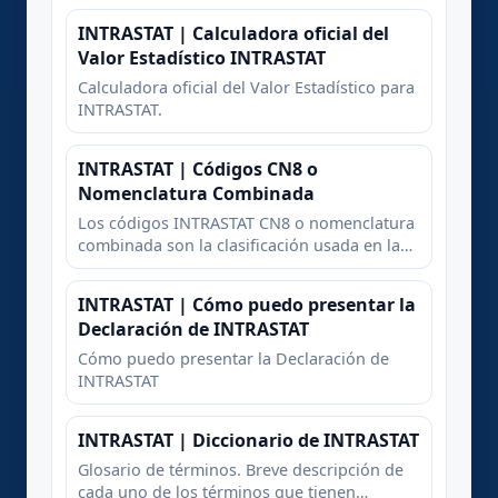
INTRASTAT | Calculadora oficial del
Valor Estadístico INTRASTAT
Calculadora oficial del Valor Estadístico para
INTRASTAT.
INTRASTAT | Códigos CN8 o
Nomenclatura Combinada
Los códigos INTRASTAT CN8 o nomenclatura
combinada son la clasificación usada en la
Unión Europea para recoger y procesar
datos de comercio exterior. Fue introducido
INTRASTAT | Cómo puedo presentar la
por primera vez en 1988 mediante
Declaración de INTRASTAT
Reglamento de la entonces Comisión de la
Comunidad Económica Europea.
Cómo puedo presentar la Declaración de
INTRASTAT
INTRASTAT | Diccionario de INTRASTAT
Glosario de términos. Breve descripción de
cada uno de los términos que tienen