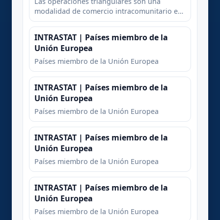
internacional ISO-3166-Alfa 2
Las operaciones triangulares son una
modalidad de comercio intracomunitario en
la que se produce una serie de entregas de
mercancías mientras que hay un único
INTRASTAT | Países miembro de la
transporte de las mismas.
Unión Europea
Países miembro de la Unión Europea
INTRASTAT | Países miembro de la
Unión Europea
Países miembro de la Unión Europea
INTRASTAT | Países miembro de la
Unión Europea
Países miembro de la Unión Europea
INTRASTAT | Países miembro de la
Unión Europea
Países miembro de la Unión Europea