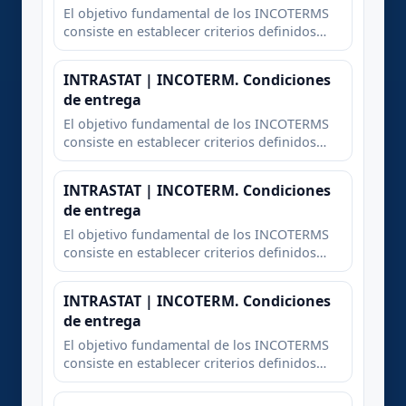
El objetivo fundamental de los INCOTERMS
consiste en establecer criterios definidos
sobre la distribución de los gastos y la
transmisión de los riesgos entre la parte
INTRASTAT | INCOTERM. Condiciones
compradora y la parte vendedora en un
de entrega
contrato de compraventa internacional.
El objetivo fundamental de los INCOTERMS
consiste en establecer criterios definidos
sobre la distribución de los gastos y la
transmisión de los riesgos entre la parte
INTRASTAT | INCOTERM. Condiciones
compradora y la parte vendedora en un
de entrega
contrato de compraventa internacional.
El objetivo fundamental de los INCOTERMS
consiste en establecer criterios definidos
sobre la distribución de los gastos y la
transmisión de los riesgos entre la parte
INTRASTAT | INCOTERM. Condiciones
compradora y la parte vendedora en un
de entrega
contrato de compraventa internacional.
El objetivo fundamental de los INCOTERMS
consiste en establecer criterios definidos
sobre la distribución de los gastos y la
transmisión de los riesgos entre la parte