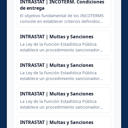
INTRASTAT | INCOTERM. Condiciones
compradora y la parte vendedora en un
de entrega
contrato de compraventa internacional.
El objetivo fundamental de los INCOTERMS
consiste en establecer criterios definidos
sobre la distribución de los gastos y la
transmisión de los riesgos entre la parte
INTRASTAT | Multas y Sanciones
compradora y la parte vendedora en un
contrato de compraventa internacional.
La Ley de la Función Estadística Pública
establece un procedimiento sancionador
para el caso en que el obligado estadístico
no cumpla con lo que la normativa vigente le
INTRASTAT | Multas y Sanciones
impone en materia de intercambios de
bienes entre Estados mi
La Ley de la Función Estadística Pública
establece un procedimiento sancionador
para el caso en que el obligado estadístico
no cumpla con lo que la normativa vigente le
INTRASTAT | Multas y Sanciones
impone en materia de intercambios de
bienes entre Estados mi
La Ley de la Función Estadística Pública
establece un procedimiento sancionador
para el caso en que el obligado estadístico
no cumpla con lo que la normativa vigente le
INTRASTAT | Multas y Sanciones
impone en materia de intercambios de