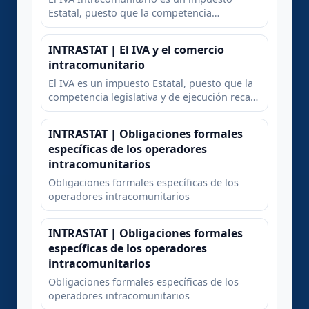
Estatal, puesto que la competencia
legislativa y de ejecución recae en las Cortes
Generales, y en la Administración Civil del
INTRASTAT | El IVA y el comercio
Estado, respectivamente
intracomunitario
El IVA es un impuesto Estatal, puesto que la
competencia legislativa y de ejecución recae
en las Cortes Generales, y en la
Administración Civil del Estado,
INTRASTAT | Obligaciones formales
respectivamente
específicas de los operadores
intracomunitarios
Obligaciones formales específicas de los
operadores intracomunitarios
INTRASTAT | Obligaciones formales
específicas de los operadores
intracomunitarios
Obligaciones formales específicas de los
operadores intracomunitarios