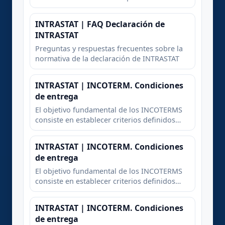
relación con INTRASTAT y el comercio
exterrior
INTRASTAT | FAQ Declaración de
INTRASTAT
Preguntas y respuestas frecuentes sobre la
normativa de la declaración de INTRASTAT
INTRASTAT | INCOTERM. Condiciones
de entrega
El objetivo fundamental de los INCOTERMS
consiste en establecer criterios definidos
sobre la distribución de los gastos y la
transmisión de los riesgos entre la parte
INTRASTAT | INCOTERM. Condiciones
compradora y la parte vendedora en un
de entrega
contrato de compraventa internacional.
El objetivo fundamental de los INCOTERMS
consiste en establecer criterios definidos
sobre la distribución de los gastos y la
transmisión de los riesgos entre la parte
INTRASTAT | INCOTERM. Condiciones
compradora y la parte vendedora en un
de entrega
contrato de compraventa internacional.