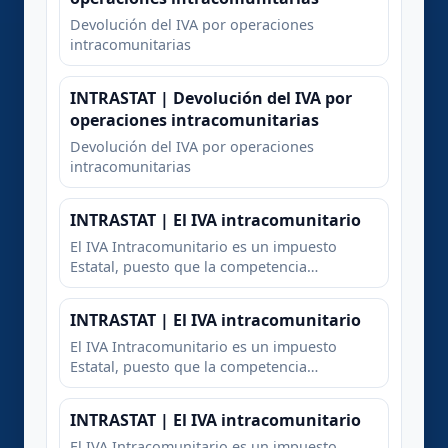
Devolución del IVA por operaciones
intracomunitarias
INTRASTAT | Devolución del IVA por
operaciones intracomunitarias
Devolución del IVA por operaciones
intracomunitarias
INTRASTAT | El IVA intracomunitario
El IVA Intracomunitario es un impuesto
Estatal, puesto que la competencia
legislativa y de ejecución recae en las Cortes
Generales, y en la Administración Civil del
INTRASTAT | El IVA intracomunitario
Estado, respectivamente
El IVA Intracomunitario es un impuesto
Estatal, puesto que la competencia
legislativa y de ejecución recae en las Cortes
Generales, y en la Administración Civil del
INTRASTAT | El IVA intracomunitario
Estado, respectivamente
El IVA Intracomunitario es un impuesto