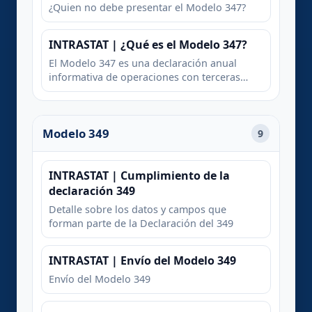
¿Quien no debe presentar el Modelo 347?
INTRASTAT | ¿Qué es el Modelo 347?
El Modelo 347 es una declaración anual
informativa de operaciones con terceras
personas. Los empresarios y profesionales
están obligados a la presentación del
Modelo 347 siempre que hayan realizado
Modelo 349
operaciones con terceros por importe
9
superior a 3.005,06 euros durante el año
natural, computando de forma separada las
entregas y las adquisiciones de bienes y
INTRASTAT | Cumplimiento de la
servicio
declaración 349
Detalle sobre los datos y campos que
forman parte de la Declaración del 349
INTRASTAT | Envío del Modelo 349
Envío del Modelo 349