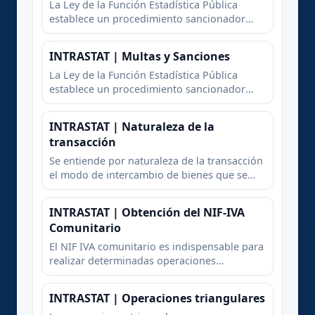
bienes entre Estados mi
La Ley de la Función Estadística Pública
establece un procedimiento sancionador
para el caso en que el obligado estadístico
no cumpla con lo que la normativa vigente le
INTRASTAT | Multas y Sanciones
impone en materia de intercambios de
bienes entre Estados mi
La Ley de la Función Estadística Pública
establece un procedimiento sancionador
para el caso en que el obligado estadístico
no cumpla con lo que la normativa vigente le
INTRASTAT | Naturaleza de la
impone en materia de intercambios de
transacción
bienes entre Estados mi
Se entiende por naturaleza de la transacción
el modo de intercambio de bienes que se
produce entre un operador intracomunitario
y otro.
INTRASTAT | Obtención del NIF-IVA
Comunitario
El NIF IVA comunitario es indispensable para
realizar determinadas operaciones
intracomunitarias, y no es otro que el NIF o
CIF, antecedido por el código país del Reino
INTRASTAT | Operaciones triangulares
de España (ES) conforme a la norma