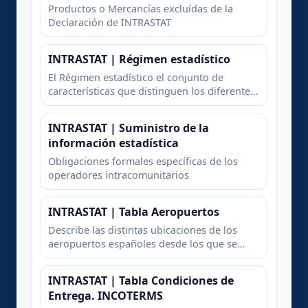
Productos o Mercancías excluídas de la
Declaración de INTRASTAT
INTRASTAT | Régimen estadístico
El Régimen estadístico el conjunto de
características que distinguen los diferentes
tipos de introducciones y expediciones de
mercancía con el objetivo de recabar
INTRASTAT | Suministro de la
información estadística
información estadística
Obligaciones formales específicas de los
operadores intracomunitarios
INTRASTAT | Tabla Aeropuertos
Describe las distintas ubicaciones de los
aeropuertos españoles desde los que se
puede enviar o recibir mercancía hacia o
desdde Europa
INTRASTAT | Tabla Condiciones de
Entrega. INCOTERMS