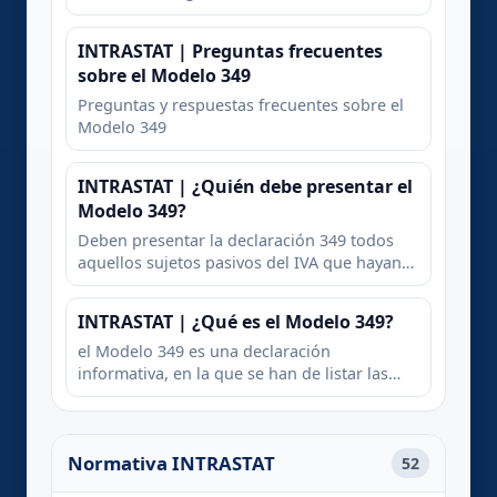
miembros de la Unión subsiguiente a una
bienes posteriores a importación exenta.
adquisición de bienes exenta en el marco de
Entregas intracomunitaria de bienes
INTRASTAT | Preguntas frecuentes
una Operación Triangular. Prestaciones y
posteriores a importación exenta, efectuada
sobre el Modelo 349
Adquisiciones intracomunitarias de servicios.
por el representante fiscal. Adquisiciones
intracomunitaria de bienes exentas. Entrega
Preguntas y respuestas frecuentes sobre el
intracomunitaria de bienes a otros Estados
Modelo 349
miembros de la Unión subsiguiente a una
adquisición de bienes exenta en el marco de
INTRASTAT | ¿Quién debe presentar el
una Operación Triangular. Prestaciones y
Modelo 349?
Adquisiciones intracomunitarias de servicios.
Deben presentar la declaración 349 todos
aquellos sujetos pasivos del IVA que hayan
realizado en el período de declaración
alguna operacion intracomunitaria
INTRASTAT | ¿Qué es el Modelo 349?
el Modelo 349 es una declaración
informativa, en la que se han de listar las
operaciones intracomunitarias realizadas
por el contribuyente del IVA a lo largo del
año fiscal
Normativa INTRASTAT
52