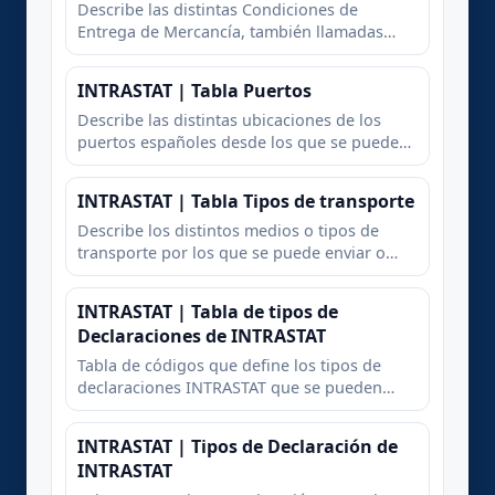
Describe las distintas Condiciones de
Entrega de Mercancía, también llamadas
INCOTERMS, que regulan el tipo de acuerto
Cliente / Proveedor al hora de enviar una
INTRASTAT | Tabla Puertos
mercanía a un país Europeo
Describe las distintas ubicaciones de los
puertos españoles desde los que se puede
enviar o recibir mercancía hacia o desdde
Europa
INTRASTAT | Tabla Tipos de transporte
Describe los distintos medios o tipos de
transporte por los que se puede enviar o
recibir mercancía desde Europa
INTRASTAT | Tabla de tipos de
Declaraciones de INTRASTAT
Tabla de códigos que define los tipos de
declaraciones INTRASTAT que se pueden
presentar
INTRASTAT | Tipos de Declaración de
INTRASTAT