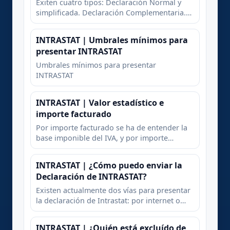
Exiten cuatro tipos: Declaración Normal y
simplificada. Declaración Complementaria.
Declaración si Operaciones y declaración
Rectificativa.
INTRASTAT | Umbrales mínimos para
presentar INTRASTAT
Umbrales mínimos para presentar
INTRASTAT
INTRASTAT | Valor estadístico e
importe facturado
Por importe facturado se ha de entender la
base imponible del IVA, y por importe
estadístico corresponde al valor que tendría
la mercancía en el momento de entrar, si se
INTRASTAT | ¿Cómo puedo enviar la
trata de introducciones, o salir, si se trata de
Declaración de INTRASTAT?
expediciones, en/del el territorio estadístico
español
Existen actualmente dos vías para presentar
la declaración de Intrastat: por internet o
mediante impreso oficial en papel
INTRASTAT | ¿Quién está excluído de