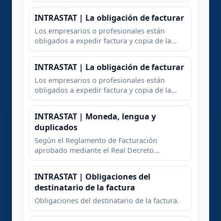
entregas intracomunitarias de bienes. En
caso de entregas intracomunitarias de
INTRASTAT | La obligación de facturar
bienes en las que haya anticipos de
cantidades a cuenta de la posterior entrega,
Los empresarios o profesionales están
no se establece ninguna obligación de
obligados a expedir factura y copia de la
facturación por las cantidades anticipadas.
misma por las entregas de bienes y
prestaciones de servicios que realicen en
INTRASTAT | La obligación de facturar
desarrollo de su actividad.
Los empresarios o profesionales están
obligados a expedir factura y copia de la
misma por las entregas de bienes y
prestaciones de servicios que realicen en
INTRASTAT | Moneda, lengua y
desarrollo de su actividad.
duplicados
Según el Reglamento de Facturación
aprobado mediante el Real Decreto
1619/2012, de 30 de noviembre, los importes
que figuran en las facturas podrán
INTRASTAT | Obligaciones del
expresarse en cualquier moneda, a
destinatario de la factura
condición de que el importe del IVA que en
su caso se repercuta se exprese siempre en
Obligaciones del destinatario de la factura.
euros.