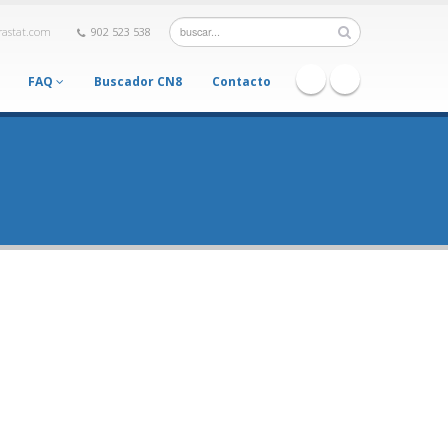
rastat.com
902 523 538
FAQ
Buscador CN8
Contacto