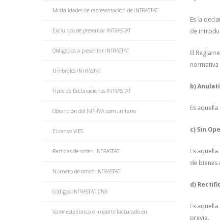
Modalidades de representación de INTRASTAT
Es la decl
Excluidos de presentar INTRASTAT
de introdu
Obligados a presentar INTRASTAT
El Reglame
normativa 
Umbrales INTRASTAT
b) Anulat
Tipos de Declaraciones INTRASTAT
Es aquella
Obtención del NIF-IVA comunitario
c) Sin Op
El censo VIES
Es aquella
Partidas de orden INTRASTAT
de bienes 
Número de orden INTRASTAT
d) Rectifi
Códigos INTRASTAT CN8
Es aquella
Valor estadístico e importe facturado en
previa.